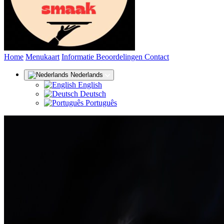
(huidige)
Home
Menukaart
Informatie
Beoordelingen
Contact
Nederlands
English
Deutsch
Português