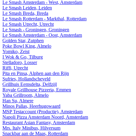
Le Smash Amsterdam - West, Amsterdam
Le Smash Leiden, Leiden
Le Smash Breda, Breda
Le Smash Rotterdam - Markthal, Rotterdam
Le Smash Utrecht, Utrecht
Le Smash - Groningen, Groningen
Le Smash Amsterdam - Oost, Amsterdam
Golden Star, Zutphen
Poke Bowl King, Almelo
Yomiko, Zeist
I Wok & Go, Tilburg
Stelladoro, Losser
Riffi, Utrecht
Pita en Pinsa, Alphen aan den Rijn
Sufries, Hollandscheveld
Grillhuis Eemsdelta, Delfzijl
Royale Grillhouse Pizzeria, Emmen
Yaba Grillroom, Almelo
Han Su, Almere
Minos Pallas, Heerhugowaard
MSP Testaccount (Productie), Amsterdam
Napoli Pizza Amsterdam Noord, Amsterdam
Restaurant Asian Fantasy, Amsterdam
Mrs. Italy Minibus, Hilversum
Snackbar aan de Maas, Rotterdam