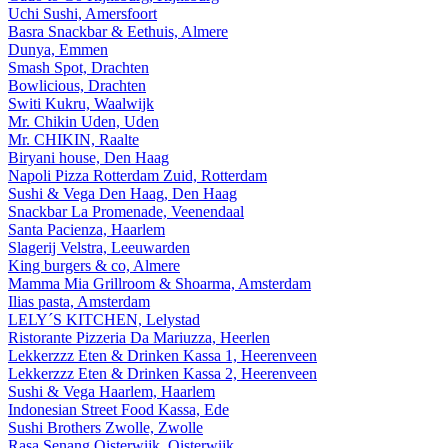
Uchi Sushi, Amersfoort
Basra Snackbar & Eethuis, Almere
Dunya, Emmen
Smash Spot, Drachten
Bowlicious, Drachten
Switi Kukru, Waalwijk
Mr. Chikin Uden, Uden
Mr. CHIKIN, Raalte
Biryani house, Den Haag
Napoli Pizza Rotterdam Zuid, Rotterdam
Sushi & Vega Den Haag, Den Haag
Snackbar La Promenade, Veenendaal
Santa Pacienza, Haarlem
Slagerij Velstra, Leeuwarden
King burgers & co, Almere
Mamma Mia Grillroom & Shoarma, Amsterdam
Ilias pasta, Amsterdam
LELY´S KITCHEN, Lelystad
Ristorante Pizzeria Da Mariuzza, Heerlen
Lekkerzzz Eten & Drinken Kassa 1, Heerenveen
Lekkerzzz Eten & Drinken Kassa 2, Heerenveen
Sushi & Vega Haarlem, Haarlem
Indonesian Street Food Kassa, Ede
Sushi Brothers Zwolle, Zwolle
Rasa Senang Oisterwijk, Oisterwijk