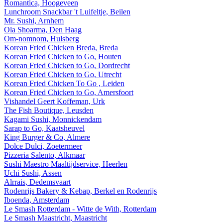
Romantica, Hoogeveen
Lunchroom Snackbar 't Luifeltje, Beilen
Mr. Sushi, Arnhem
Ola Shoarma, Den Haag
Om-nomnom, Hulsberg
Korean Fried Chicken Breda, Breda
Korean Fried Chicken to Go, Houten
Korean Fried Chicken to Go, Dordrecht
Korean Fried Chicken to Go, Utrecht
Korean Fried Chicken To Go , Leiden
Korean Fried Chicken to Go, Amersfoort
Vishandel Geert Koffeman, Urk
The Fish Boutique, Leusden
Kagami Sushi, Monnickendam
Sarap to Go, Kaatsheuvel
King Burger & Co, Almere
Dolce Dulci, Zoetermeer
Pizzeria Salento, Alkmaar
Sushi Maestro Maaltijdservice, Heerlen
Uchi Sushi, Assen
Alrrais, Dedemsvaart
Rodenrijs Bakery & Kebap, Berkel en Rodenrijs
Iboenda, Amsterdam
Le Smash Rotterdam - Witte de With, Rotterdam
Le Smash Maastricht, Maastricht