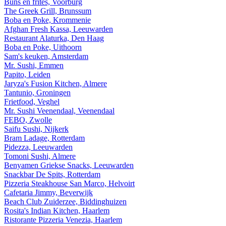
Buns en frites, Voorburg
The Greek Grill, Brunssum
Boba en Poke, Krommenie
Afghan Fresh Kassa, Leeuwarden
Restaurant Alaturka, Den Haag
Boba en Poke, Uithoorn
Sam's keuken, Amsterdam
Mr. Sushi, Emmen
Papito, Leiden
Jaryza's Fusion Kitchen, Almere
Tantunio, Groningen
Frietfood, Veghel
Mr. Sushi Veenendaal, Veenendaal
FEBO, Zwolle
Saifu Sushi, Nijkerk
Bram Ladage, Rotterdam
Pidezza, Leeuwarden
Tomoni Sushi, Almere
Benyamen Griekse Snacks, Leeuwarden
Snackbar De Spits, Rotterdam
Pizzeria Steakhouse San Marco, Helvoirt
Cafetaria Jimmy, Beverwijk
Beach Club Zuiderzee, Biddinghuizen
Rosita's Indian Kitchen, Haarlem
Ristorante Pizzeria Venezia, Haarlem