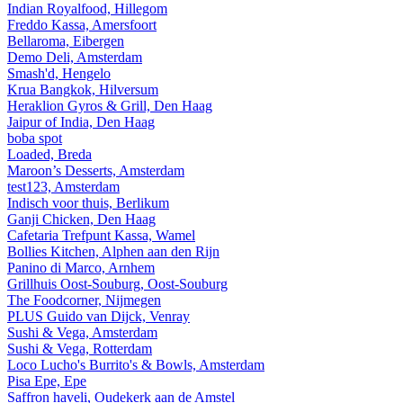
Indian Royalfood, Hillegom
Freddo Kassa, Amersfoort
Bellaroma, Eibergen
Demo Deli, Amsterdam
Smash'd, Hengelo
Krua Bangkok, Hilversum
Heraklion Gyros & Grill, Den Haag
Jaipur of India, Den Haag
boba spot
Loaded, Breda
Maroon’s Desserts, Amsterdam
test123, Amsterdam
Indisch voor thuis, Berlikum
Ganji Chicken, Den Haag
Cafetaria Trefpunt Kassa, Wamel
Bollies Kitchen, Alphen aan den Rijn
Panino di Marco, Arnhem
Grillhuis Oost-Souburg, Oost-Souburg
The Foodcorner, Nijmegen
PLUS Guido van Dijck, Venray
Sushi & Vega, Amsterdam
Sushi & Vega, Rotterdam
Loco Lucho's Burrito's & Bowls, Amsterdam
Pisa Epe, Epe
Saffron haveli, Oudekerk aan de Amstel