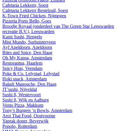
Cafetaria Lekkerrr, Soest
Cafetaria Lekkerrr Bestelzuil, Soest
K-Town Fried Chicken, Nijmegen
Pizzeria Porto Bello, Goes
Broodje Royaal (onderdeel van The Green Star Leeuwarden
recreatie B.V.), Leeuwarden
Kami Sushi, Hengelo
Mini Mundo, Surhuisterveen
Ayf Apeldoorn, Apeldoorn
Bites and Spice, Den Haag
Oh My Kapsa, Amsterdam
Restorantna, Haarlem
Spicy Huis, Veendam
Poke & Co. Lelystad, Lelystad
Hoki snack, Amsterdam
Baladi Manouche, Den Haag
JT’sushi, Nijveldal
Sushi 8, Westervoort
Sushi 8, Wijk en Aalburg
Vento Pizza, Makkum
Tony’s Burgers ‘n Bowls, Amsterdam
Aroi Thai Food, Oostvoorne
Yaprak doner, Beverwijk
Popolo, Rotterdam