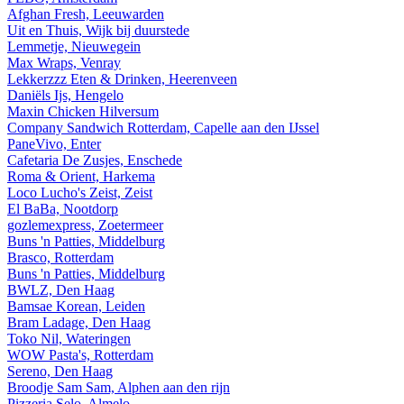
Afghan Fresh, Leeuwarden
Uit en Thuis, Wijk bij duurstede
Lemmetje, Nieuwegein
Max Wraps, Venray
Lekkerzzz Eten & Drinken, Heerenveen
Daniëls Ijs, Hengelo
Maxin Chicken Hilversum
Company Sandwich Rotterdam, Capelle aan den IJssel
PaneVivo, Enter
Cafetaria De Zusjes, Enschede
Roma & Orient, Harkema
Loco Lucho's Zeist, Zeist
El BaBa, Nootdorp
gozlemexpress, Zoetermeer
Buns 'n Patties, Middelburg
Brasco, Rotterdam
Buns 'n Patties, Middelburg
BWLZ, Den Haag
Bamsae Korean, Leiden
Bram Ladage, Den Haag
Toko Nil, Wateringen
WOW Pasta's, Rotterdam
Sereno, Den Haag
Broodje Sam Sam, Alphen aan den rijn
Pizzeria Selo, Almelo