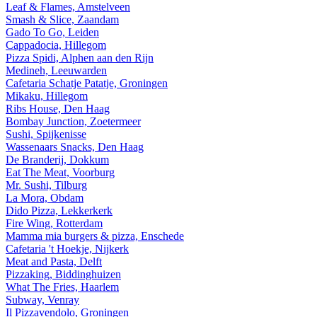
Leaf & Flames, Amstelveen
Smash & Slice, Zaandam
Gado To Go, Leiden
Cappadocia, Hillegom
Pizza Spidi, Alphen aan den Rijn
Medineh, Leeuwarden
Cafetaria Schatje Patatje, Groningen
Mikaku, Hillegom
Ribs House, Den Haag
Bombay Junction, Zoetermeer
Sushi, Spijkenisse
Wassenaars Snacks, Den Haag
De Branderij, Dokkum
Eat The Meat, Voorburg
Mr. Sushi, Tilburg
La Mora, Obdam
Dido Pizza, Lekkerkerk
Fire Wing, Rotterdam
Mamma mia burgers & pizza, Enschede
Cafetaria 't Hoekje, Nijkerk
Meat and Pasta, Delft
Pizzaking, Biddinghuizen
What The Fries, Haarlem
Subway, Venray
Il Pizzavendolo, Groningen