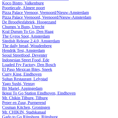
Koco Bistro, Valkenburg
Poortiecafe, Almere poort
Pizza Palace Veenoor, Veenoord/Nieuw-Amsterdam
Pizza Palace Veenoord, Veenoord/Nieuw-Amsterdam
De Broodjesfabriek, Hoogezand
Chumps 'n Buns, Utrecht
Kral Durum To Go, Den Haag
The Gyros Spot, Amsterdam
Sitedish Release 2.4.0, Amsterdam
The daily bread, Woudenberg
Hendrik Test, Amsterdam
Seoul Streetfood, Deventer
Indonesian Street Food, Ede
Loaded Fry Factory, Den Bosch
El Paso Mexican Bites, Sneek
Curry King, Eindhoven
Sultan Restaurant, Lelystad
Yago Sushi, Venray
Bij Mariel, Appingedam
Ikigai To Go Station Eindhoven, Eindhoven
Mr. Chikin Tilburg, Tilburg
Peper en Zuur, Purmerend
Cosman Kitchen, Groningen
Mr. CHIKIN, Stadskanaal
Gado to Go Rijnsburg, Rijnsburg