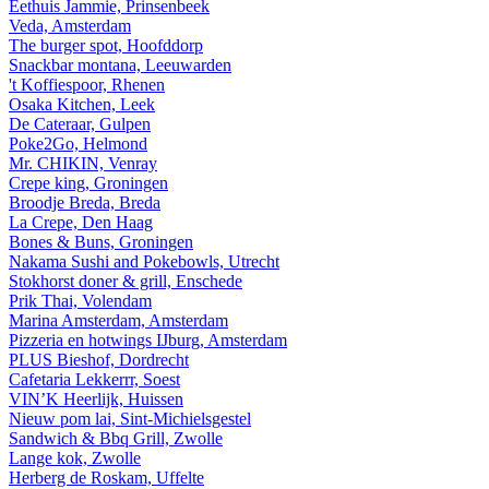
Eethuis Jammie, Prinsenbeek
Veda, Amsterdam
The burger spot, Hoofddorp
Snackbar montana, Leeuwarden
't Koffiespoor, Rhenen
Osaka Kitchen, Leek
De Cateraar, Gulpen
Poke2Go, Helmond
Mr. CHIKIN, Venray
Crepe king, Groningen
Broodje Breda, Breda
La Crepe, Den Haag
Bones & Buns, Groningen
Nakama Sushi and Pokebowls, Utrecht
Stokhorst doner & grill, Enschede
Prik Thai, Volendam
Marina Amsterdam, Amsterdam
Pizzeria en hotwings IJburg, Amsterdam
PLUS Bieshof, Dordrecht
Cafetaria Lekkerrr, Soest
VIN’K Heerlijk, Huissen
Nieuw pom lai, Sint-Michielsgestel
Sandwich & Bbq Grill, Zwolle
Lange kok, Zwolle
Herberg de Roskam, Uffelte