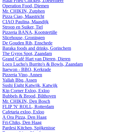
Halal Fried Chicken, Zoetermeer
Operation Food, Diemen
Mr. CHIKIN, Zutphen
Pizza Ciao, Maastricht
CIAO Paulina, Maasdijk
Stroop en Suiker, Tiel
Pizzeria BANA, Kootstertille
Slicehouse, Groningen
De Gouden Rib, Enschede
Baraka foods and drinks, Gorinchem
The Gyros Spot, Zaandam
Grand Café Hart van Dieren, Dieren
Loco Lucho's Burrito's & Bowls, Zaandam
Itaewon - BBQ, Kerkrade
Pizzeria Vino, Annen
Yallah Bbq, Assen
Sushi Eight Katwijk, Katwijk
Kip Corner Exloo, Exloo
Bubbels & Brood, Bilthoven
Mr. CHIKIN, Den Bosch
FLIP 'N' ROLL, Rotterdam
Cafetaria exloo, Exloo
A Ora Pizza, Den Haag
Fri-Chiks, Den Haag
Pardesi Kitchen, Spijkenisse