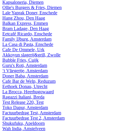
Kapsaloneria, Diemen
Ollie's Burgers & Fries, Diemen
Lale Yaprak Doner, Enschede
Hang Zhou, Den Haag
Balkan Express, Emmen
Bram Ladage, Den Haag
Eetcafé Ricardo, Enschede
Family IJburg, Amsterdam
La Casa di Pasta, Enschede
Cafe De Ommele, Urk
Akkoyun slagerij&grill, Zwolle
Bubble Fries, Cuijk
Guru's Roti, Amsterdam
‘t Vliegertje, Amsterdam
Doner Baba, Amsterdam
Cafe Bar de Welp, Reduzum
Eethoek Donau, Utrecht
La Brocca, Heerhugowaard
Ragazzi Italiani, Breda
Test Release 220, Test
Toko Dapur, Amsterdam
Factuurbedrag Test, Amsterdam
Factuurbedrag Test 2, Amsterdam
Shukufuku, Apeldoorn
Wah India, Amstelveen