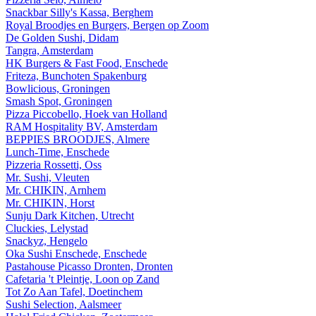
Snackbar Silly's Kassa, Berghem
Royal Broodjes en Burgers, Bergen op Zoom
De Golden Sushi, Didam
Tangra, Amsterdam
HK Burgers & Fast Food, Enschede
Friteza, Bunchoten Spakenburg
Bowlicious, Groningen
Smash Spot, Groningen
Pizza Piccobello, Hoek van Holland
RAM Hospitality BV, Amsterdam
BEPPIES BROODJES, Almere
Lunch-Time, Enschede
Pizzeria Rossetti, Oss
Mr. Sushi, Vleuten
Mr. CHIKIN, Arnhem
Mr. CHIKIN, Horst
Sunju Dark Kitchen, Utrecht
Cluckies, Lelystad
Snackyz, Hengelo
Oka Sushi Enschede, Enschede
Pastahouse Picasso Dronten, Dronten
Cafetaria 't Pleintje, Loon op Zand
Tot Zo Aan Tafel, Doetinchem
Sushi Selection, Aalsmeer