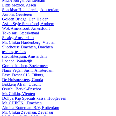
MMA Burger, Amsterdam
Little Mexico, Assen
Snackbar Holendrecht, Amsterdam
Aurora, Geesteren
Golden Bridge, Den Helder
Asian Style Streetfood, Arnhem
Wok Amersfoort, Amersfoort
Toko sari, Stadskanaal
Steaky, Amsterdam
Mr. Chikin Hardenberg, Vleuten
Slicehouse Drachten, Drachten
testbas, testbas
sitedishtestjuni, Amsterdam
Loaded, Waalwijk
Gordos kitchen, Zoetermeer
Nami Vegan Sushi, Amsterdam
Pasta Fresca 013, Tilburg
De Huismeesters, Gouda
Bakkerij Afrah, Utrecht
Osushi, Berkel-Enschot
Mr. Chikin, Vleuten
Dolly's Kip Specials kassa, Hoogeveen
Mr. CHIKIN , Drachten
Almina Rotterdam B.V, Rotterdam
Mr. Chikin Zevenaar, Zevenaar