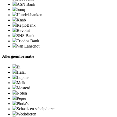
ASN Bank
bunq
Handelsbanken
Knab
RegioBank
Revolut
SNS Bank
Triodos Bank
Van Lanschot
Allergieinformatie
Ei
Halal
Lupine
Melk
Mosterd
Noten
Peper
Pinda's
Schaal- en schelpdieren
Weekdieren