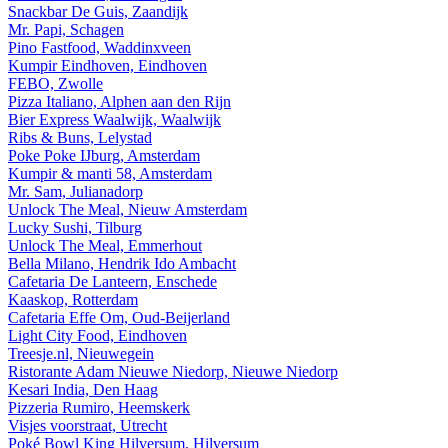
Snackbar De Guis, Zaandijk
Mr. Papi, Schagen
Pino Fastfood, Waddinxveen
Kumpir Eindhoven, Eindhoven
FEBO, Zwolle
Pizza Italiano, Alphen aan den Rijn
Bier Express Waalwijk, Waalwijk
Ribs & Buns, Lelystad
Poke Poke IJburg, Amsterdam
Kumpir & manti 58, Amsterdam
Mr. Sam, Julianadorp
Unlock The Meal, Nieuw Amsterdam
Lucky Sushi, Tilburg
Unlock The Meal, Emmerhout
Bella Milano, Hendrik Ido Ambacht
Cafetaria De Lanteern, Enschede
Kaaskop, Rotterdam
Cafetaria Effe Om, Oud-Beijerland
Light City Food, Eindhoven
Treesje.nl, Nieuwegein
Ristorante Adam Nieuwe Niedorp, Nieuwe Niedorp
Kesari India, Den Haag
Pizzeria Rumiro, Heemskerk
Visjes voorstraat, Utrecht
Poké Bowl King Hilversum, Hilversum