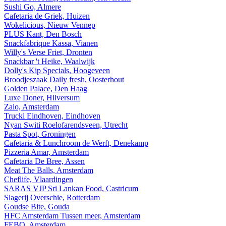
Sushi Go, Almere
Cafetaria de Griek, Huizen
Wokelicious, Nieuw Vennep
PLUS Kant, Den Bosch
Snackfabrique Kassa, Vianen
Willy's Verse Friet, Dronten
Snackbar 't Heike, Waalwijk
Dolly's Kip Specials, Hoogeveen
Broodjeszaak Daily fresh, Oosterhout
Golden Palace, Den Haag
Luxe Doner, Hilversum
Zaio, Amsterdam
Trucki Eindhoven, Eindhoven
Nyan Switi Roelofarendsveen, Utrecht
Pasta Spot, Groningen
Cafetaria & Lunchroom de Werft, Denekamp
Pizzeria Amar, Amsterdam
Cafetaria De Bree, Assen
Meat The Balls, Amsterdam
Cheflife, Vlaardingen
SARAS VJP Sri Lankan Food, Castricum
Slagerij Overschie, Rotterdam
Goudse Bite, Gouda
HFC Amsterdam Tussen meer, Amsterdam
FEBO, Amsterdam