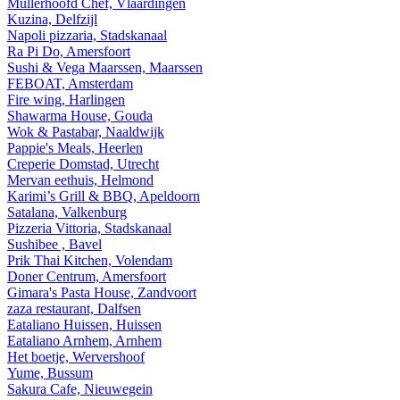
Mullerhoofd Chef, Vlaardingen
Kuzina, Delfzijl
Napoli pizzaria, Stadskanaal
Ra Pi Do, Amersfoort
Sushi & Vega Maarssen, Maarssen
FEBOAT, Amsterdam
Fire wing, Harlingen
Shawarma House, Gouda
Wok & Pastabar, Naaldwijk
Pappie's Meals, Heerlen
Creperie Domstad, Utrecht
Mervan eethuis, Helmond
Karimi’s Grill & BBQ, Apeldoorn
Satalana, Valkenburg
Pizzeria Vittoria, Stadskanaal
Sushibee , Bavel
Prik Thai Kitchen, Volendam
Doner Centrum, Amersfoort
Gimara's Pasta House, Zandvoort
zaza restaurant, Dalfsen
Eataliano Huissen, Huissen
Eataliano Arnhem, Arnhem
Het boetje, Wervershoof
Yume, Bussum
Sakura Cafe, Nieuwegein