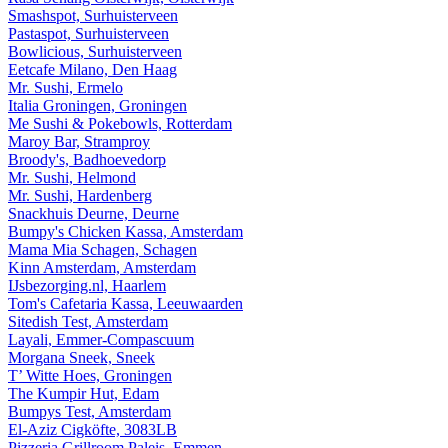
Smashspot, Surhuisterveen
Pastaspot, Surhuisterveen
Bowlicious, Surhuisterveen
Eetcafe Milano, Den Haag
Mr. Sushi, Ermelo
Italia Groningen, Groningen
Me Sushi & Pokebowls, Rotterdam
Maroy Bar, Stramproy
Broody's, Badhoevedorp
Mr. Sushi, Helmond
Mr. Sushi, Hardenberg
Snackhuis Deurne, Deurne
Bumpy's Chicken Kassa, Amsterdam
Mama Mia Schagen, Schagen
Kinn Amsterdam, Amsterdam
IJsbezorging.nl, Haarlem
Tom's Cafetaria Kassa, Leeuwaarden
Sitedish Test, Amsterdam
Layali, Emmer-Compascuum
Morgana Sneek, Sneek
T’ Witte Hoes, Groningen
The Kumpir Hut, Edam
Bumpys Test, Amsterdam
El-Aziz Cigköfte, 3083LB
Pizzeria Grillroom Paleis, Emmen