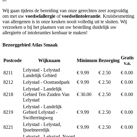
Wij gaan tijdens de bereiding van onze gerechten zeer zorgvuldig
om met uw
voedselallergie
of
voedselintolerantie
. Kruisbesmetting
van allergenen is in onze keuken nooit volledig uit te sluiten. Wij
verzoeken u bij het plaatsen van uw bestelling duidelijk uw
allergieën of intoleranties kenbaar te maken!
Bezorggebied Atlas Smaak
Gratis
Postcode
Wijknaam
Minimum
Bezorging
v.a.
Lelystad - Lelystad
8211
€ 9.99
€ 2.50
€ 0.00
Landelijk Gebied
8212
Lelystad - Oostrandpark
€ 9.99
€ 2.50
€ 0.00
Lelystad - Landelijk
8218
Gebied Ten Zuiden Van
€ 30.00
€ 2.50
€ 0.00
Lelystad
Lelystad - Landelijk
8219
Gebied Lelystad -
€ 9.99
€ 2.50
€ 0.00
Swifterringweg
Lelystad - Lelystad,
8221
€ 9.99
€ 2.50
€ 0.00
Ijsselmeerdijk
Lelystad - Lelystad, Noord