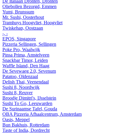
De Italiaan Dronten, Dronten
Oliebollen Bezorgd, Emmen
Yumi, Brunssum
Mr. Sushi, Oosterhout
Tramhuys Hoogvliet, Hoogvliet
Twiskehap, Oostzaan
-, -
EPOS, Singapore
Pizzeria Sellingen, Sellingen
Poke Pro, Waalwijk
Pinsa Prima, Amstelveen
Snackbar Timor, Leiden
Waffle Island, Den Haag
De Sevewaeg 2.0, Sevenum
Patatoo, Oldenzaal
Delish Thai, Veenendaal
Sushi 8, Noordwijk
Sushi 8, Reuver
Broodje Dimitri's, IJsselstein
Sushi To Go, Leeuwarden
De Surinaamse Tafel, Gouda
OBA Pizzeria Afhaalcentrum, Amsterdam
Oasis, Meppel
Bun Bakhuis, Rotterdam
Taste of India, Dordrecht