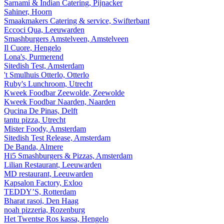
Sarnami & Indian Catering, Pijnacker
Sahiner, Hoorn
Smaakmakers Catering & service, Swifterbant
Eccoci Qua, Leeuwarden
Smashburgers Amstelveen, Amstelveen
Il Cuore, Hengelo
Lona's, Purmerend
Sitedish Test, Amsterdam
't Smulhuis Otterlo, Otterlo
Ruby's Lunchroom, Utrecht
Kweek Foodbar Zeewolde, Zeewolde
Kweek Foodbar Naarden, Naarden
Qucina De Pinas, Delft
tantu pizza, Utrecht
Mister Foody, Amsterdam
Sitedish Test Release, Amsterdam
De Banda, Almere
Hi5 Smashburgers & Pizzas, Amsterdam
Lilian Restaurant, Leeuwarden
MD restaurant, Leeuwarden
Kapsalon Factory, Exloo
TEDDY’S, Rotterdam
Bharat rasoi, Den Haag
noah pizzeria, Rozenburg
Het Twentse Ros kassa, Hengelo