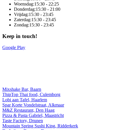
Woensdag:
15:30 - 22:25
Donderdag:
15:30 - 21:00
Vrijdag:
15:30 - 23:45
Zaterdag:
15:30 - 23:45
Zondag:
15:30 - 23:45
Keep in touch!
Google Play
Online totaaloplossing door Sitedish
Mixshake Bar, Baarn
ThipTop Thai food, Culemborg
Lobi aan Tafel, Haarlem
Spar Korte Vondelstraat, Alkmaar
M&Z Restaurant, Den Haag
Pizza & Pasta Gabriel, Maastricht
Taste Factory, Drunen
Mountain Spring Sushi King, Ridderkerk